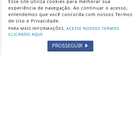
Esse site utiliza cookies para melhorar sua
SÃO PAULO - SP
experiência de navegação. Ao continuar o acesso,
SEUS DIREITOS
entendemos que você concorda com nossos Termos
ESPORTES
de Uso e Privacidade.
SALTO - SP
PARA MAIS INFORMAÇÕES,
ACESSE NOSSOS TERMOS
CLICANDO AQUI
DIVERSIDADE
PROSSEGUIR
ITATIBA-SP
AGÊNCIA DINO
CÂMARA DOS DEPUTADOS
JHN - DESDE 2010 / CNPJ Nº 12.849.889/0001-65 - TODOS OS
DIREITOS RESERVADOS
TERMOS DE USO E PRIVACIDADE
SOBRE