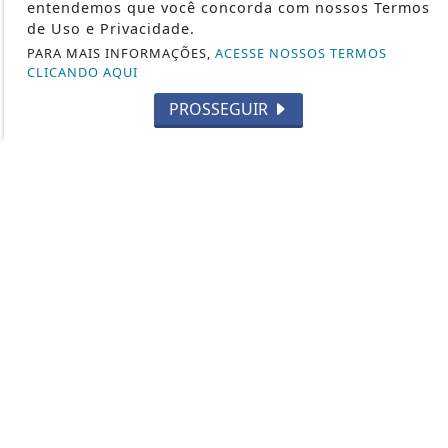
entendemos que você concorda com nossos Termos
INDAIATUBA-SP
de Uso e Privacidade.
TRAGÉDIA
PARA MAIS INFORMAÇÕES,
ACESSE NOSSOS TERMOS
CLICANDO AQUI
MAIS NOTÍCIAS
PROSSEGUIR
LOUVEIRA - SP
CABREÚVA-SP
ITU - SP
BRASIL
NEGÓCIOS E FINANÇAS
CARROS, MOTOS E DESIGN
MUNDO DOS ESPORTES
GENTE FAMOSA E FOFOCAS
SÃO PAULO - SP
SEUS DIREITOS
ESPORTES
SALTO - SP