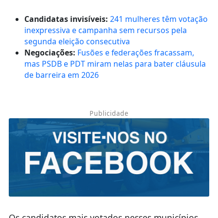
Candidatas invisíveis:
241 mulheres têm votação
inexpressiva e campanha sem recursos pela
segunda eleição consecutiva
Negociações:
Fusões e federações fracassam,
mas PSDB e PDT miram nelas para bater cláusula
de barreira em 2026
Publicidade
Os candidatos mais votados nesses municípios