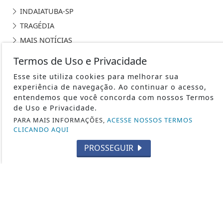
INDAIATUBA-SP
TRAGÉDIA
MAIS NOTÍCIAS
LOUVEIRA - SP
Termos de Uso e Privacidade
CABREÚVA-SP
Esse site utiliza cookies para melhorar sua
ITU - SP
experiência de navegação. Ao continuar o acesso,
entendemos que você concorda com nossos Termos
BRASIL
de Uso e Privacidade.
NEGÓCIOS E FINANÇAS
PARA MAIS INFORMAÇÕES,
ACESSE NOSSOS TERMOS
CARROS, MOTOS E DESIGN
CLICANDO AQUI
MUNDO DOS ESPORTES
PROSSEGUIR
GENTE FAMOSA E FOFOCAS
SÃO PAULO - SP
SEUS DIREITOS
ESPORTES
SALTO - SP