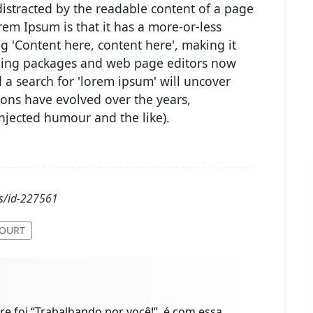
e distracted by the readable content of a page
rem Ipsum is that it has a more-or-less
ng 'Content here, content here', making it
shing packages and web page editors now
 a search for 'lorem ipsum' will uncover
sions have evolved over the years,
njected humour and the like).
s/id-227561
COURT
 foi “Trabalhando por você!”, é com essa