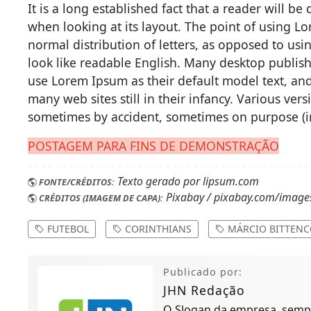
It is a long established fact that a reader will b
when looking at its layout. The point of using Lo
normal distribution of letters, as opposed to usi
look like readable English. Many desktop publi
use Lorem Ipsum as their default model text, and
many web sites still in their infancy. Various ver
sometimes by accident, sometimes on purpose (i
POSTAGEM PARA FINS DE DEMONSTRAÇÃO
Texto gerado por lipsum.com
FONTE/CRÉDITOS:
Pixabay / pixabay.com/image
CRÉDITOS (IMAGEM DE CAPA):
FUTEBOL
CORINTHIANS
MÁRCIO BITTEN
Publicado por:
JHN Redação
O Slogan da empresa sempre