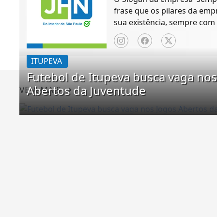
frase que os pilares da em
sua existência, sempre com 
clara e objetiva possível.
ITUPEVA
Futebol de Itupeva busca vaga nos
Abertos da Juventude
VEJA MAIS