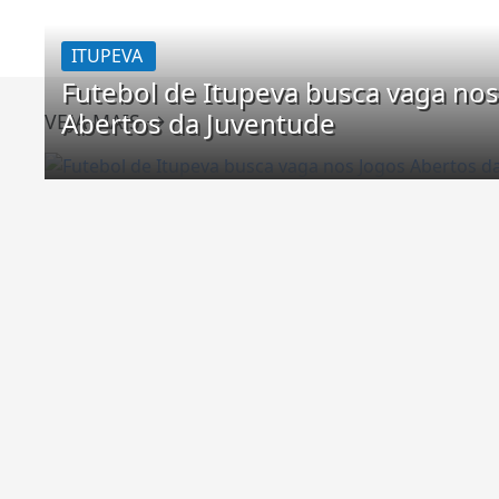
ITUPEVA
Futebol de Itupeva busca vaga nos
Abertos da Juventude
VEJA MAIS