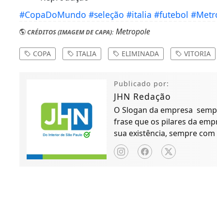
#CopaDoMundo
#seleção
#italia
#futebol
#Metr
Metropole
CRÉDITOS (IMAGEM DE CAPA):
COPA
ITALIA
ELIMINADA
VITORIA
Publicado por:
JHN Redação
O Slogan da empresa sempre
frase que os pilares da em
sua existência, sempre com 
clara e objetiva possível.