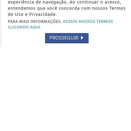
experiência de navegação. Ao continuar o acesso,
ECONOMIA
entendemos que você concorda com nossos Termos
de Uso e Privacidade.
AGRO
PARA MAIS INFORMAÇÕES,
ACESSE NOSSOS TERMOS
JUSTIÇA
CLICANDO AQUI
SAÚDE
PROSSEGUIR
ITUPEVA-SP
JUNDIAÍ - SP
GERAL
CAMPINAS-SP
INDAIATUBA-SP
TRAGÉDIA
MAIS NOTÍCIAS
LOUVEIRA - SP
CABREÚVA-SP
ITU - SP
BRASIL